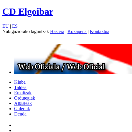
CD Elgoibar
EU
|
ES
Nabigaziorako laguntzak
Hasiera
|
Kokapena
|
Kontaktua
Kluba
Taldea
Emaitzak
Ordutegiak
Albisteak
Galeriak
Denda