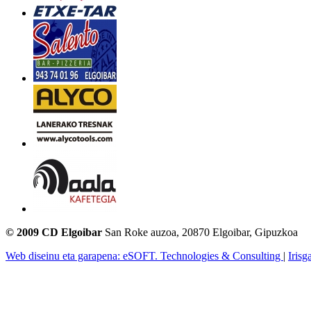
© 2009 CD Elgoibar
San Roke auzoa, 20870 Elgoibar, Gipuzkoa
Web diseinu eta garapena: eSOFT. Technologies & Consulting
|
Irisg