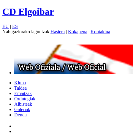
CD Elgoibar
EU
|
ES
Nabigaziorako laguntzak
Hasiera
|
Kokapena
|
Kontaktua
Kluba
Taldea
Emaitzak
Ordutegiak
Albisteak
Galeriak
Denda