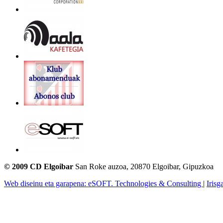
© 2009 CD Elgoibar
San Roke auzoa, 20870 Elgoibar, Gipuzkoa
Web diseinu eta garapena: eSOFT. Technologies & Consulting
|
Irisg