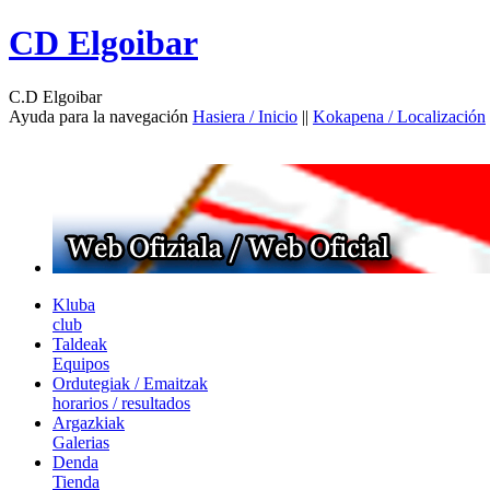
CD Elgoibar
C.D Elgoibar
Ayuda para la navegación
Hasiera / Inicio
||
Kokapena / Localización
Kluba
club
Taldeak
Equipos
Ordutegiak / Emaitzak
horarios / resultados
Argazkiak
Galerias
Denda
Tienda