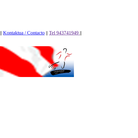
||
Kontaktua / Contacto
||
Tel 943741949
||