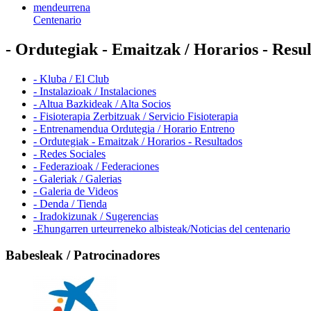
mendeurrena
Centenario
- Ordutegiak - Emaitzak / Horarios - Resu
- Kluba / El Club
- Instalazioak / Instalaciones
- Altua Bazkideak / Alta Socios
- Fisioterapia Zerbitzuak / Servicio Fisioterapia
- Entrenamendua Ordutegia / Horario Entreno
- Ordutegiak - Emaitzak / Horarios - Resultados
- Redes Sociales
- Federazioak / Federaciones
- Galeriak / Galerias
- Galeria de Videos
- Denda / Tienda
- Iradokizunak / Sugerencias
-Ehungarren urteurreneko albisteak/Noticias del centenario
Babesleak / Patrocinadores