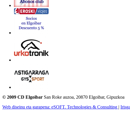
© 2009 CD Elgoibar
San Roke auzoa, 20870 Elgoibar, Gipuzkoa
Web diseinu eta garapena: eSOFT. Technologies & Consulting
|
Irisg