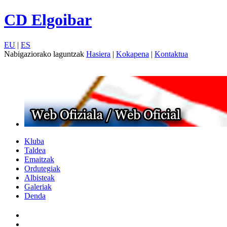
CD Elgoibar
EU
|
ES
Nabigaziorako laguntzak
Hasiera
|
Kokapena
|
Kontaktua
Kluba
Taldea
Emaitzak
Ordutegiak
Albisteak
Galeriak
Denda