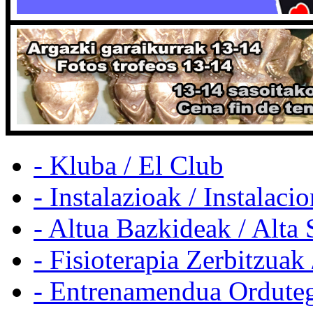
- Kluba / El Club
- Instalazioak / Instalaci
- Altua Bazkideak / Alta 
- Fisioterapia Zerbitzuak 
- Entrenamendua Orduteg