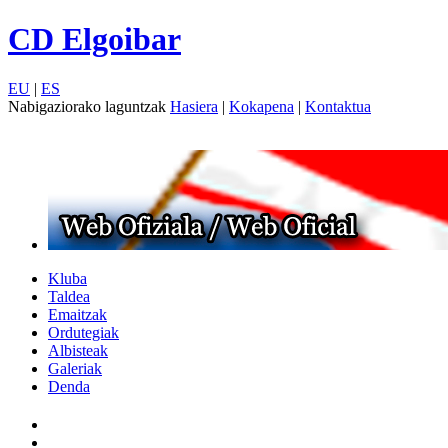
CD Elgoibar
EU
|
ES
Nabigaziorako laguntzak
Hasiera
|
Kokapena
|
Kontaktua
Kluba
Taldea
Emaitzak
Ordutegiak
Albisteak
Galeriak
Denda