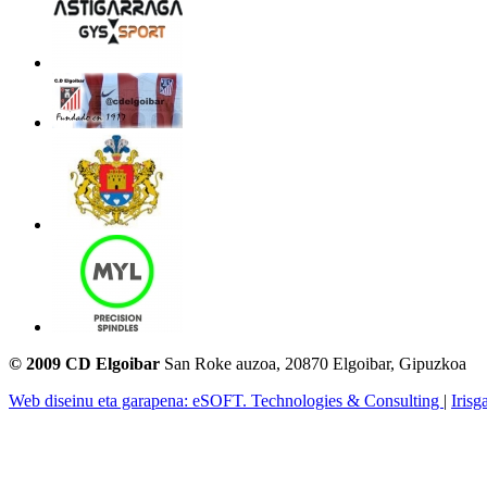
© 2009 CD Elgoibar
San Roke auzoa, 20870 Elgoibar, Gipuzkoa
Web diseinu eta garapena: eSOFT. Technologies & Consulting
|
Irisg