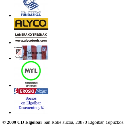
© 2009 CD Elgoibar
San Roke auzoa, 20870 Elgoibar, Gipuzkoa