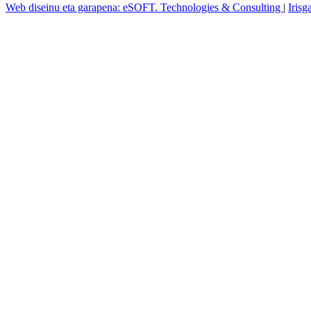
Web diseinu eta garapena: eSOFT. Technologies & Consulting
|
Irisg