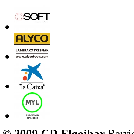
© 2009 CD Elgoibar
Barri