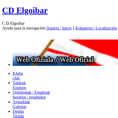
CD Elgoibar
C.D Elgoibar
Ayuda para la navegación
Hasiera / Inicio
||
Kokapena / Localización
Kluba
club
Taldeak
Equipos
Ordutegiak / Emaitzak
horarios / resultados
Argazkiak
Galerias
Denda
Tienda