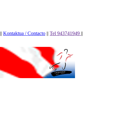
||
Kontaktua / Contacto
||
Tel 943741949
||