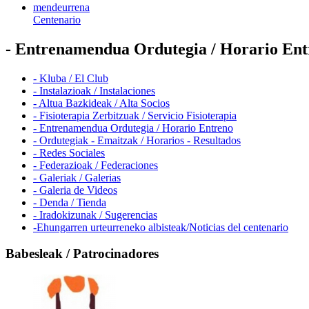
mendeurrena
Centenario
- Entrenamendua Ordutegia / Horario Ent
- Kluba / El Club
- Instalazioak / Instalaciones
- Altua Bazkideak / Alta Socios
- Fisioterapia Zerbitzuak / Servicio Fisioterapia
- Entrenamendua Ordutegia / Horario Entreno
- Ordutegiak - Emaitzak / Horarios - Resultados
- Redes Sociales
- Federazioak / Federaciones
- Galeriak / Galerias
- Galeria de Videos
- Denda / Tienda
- Iradokizunak / Sugerencias
-Ehungarren urteurreneko albisteak/Noticias del centenario
Babesleak / Patrocinadores