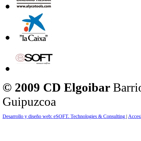
© 2009 CD Elgoibar
Barri
Guipuzcoa
Desarrollo y diseño web: eSOFT. Technologies & Consulting
|
Acces