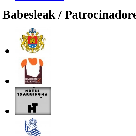
Babesleak / Patrocinador