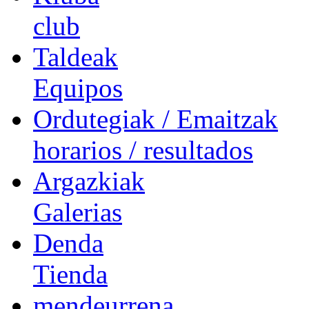
club
Taldeak
Equipos
Ordutegiak / Emaitzak
horarios / resultados
Argazkiak
Galerias
Denda
Tienda
mendeurrena