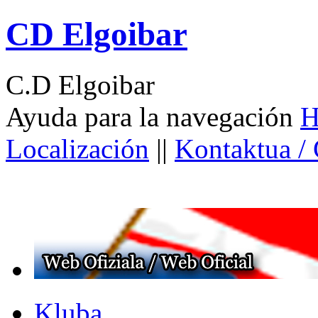
CD Elgoibar
C.D Elgoibar
Ayuda para la navegación
H
Localización
||
Kontaktua /
Kluba