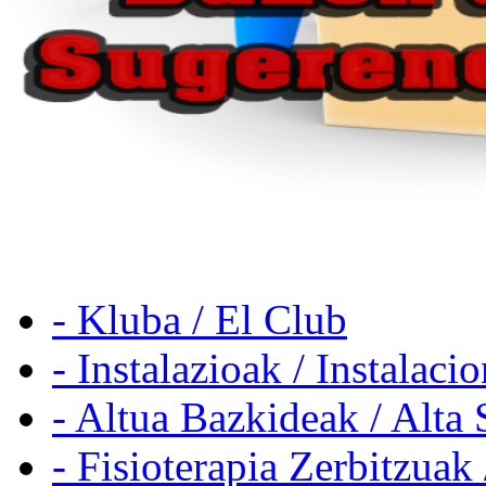
- Kluba / El Club
- Instalazioak / Instalaci
- Altua Bazkideak / Alta 
- Fisioterapia Zerbitzuak 