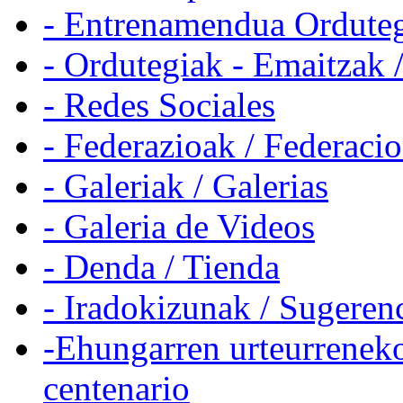
- Entrenamendua Orduteg
- Ordutegiak - Emaitzak 
- Redes Sociales
- Federazioak / Federaci
- Galeriak / Galerias
- Galeria de Videos
- Denda / Tienda
- Iradokizunak / Sugeren
-Ehungarren urteurreneko
centenario