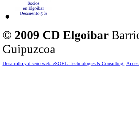
© 2009 CD Elgoibar
Barri
Guipuzcoa
Desarrollo y diseño web: eSOFT. Technologies & Consulting
|
Acces