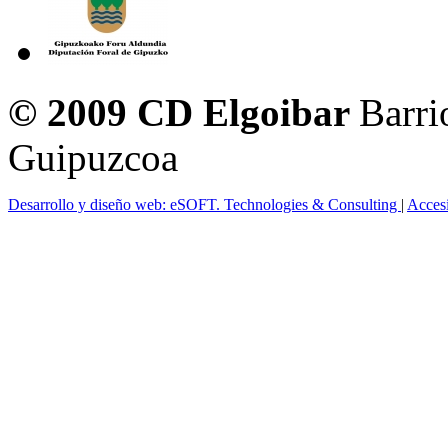
© 2009 CD Elgoibar
Barri
Guipuzcoa
Desarrollo y diseño web: eSOFT. Technologies & Consulting
|
Acces