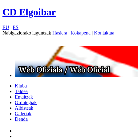
CD Elgoibar
EU
|
ES
Nabigaziorako laguntzak
Hasiera
|
Kokapena
|
Kontaktua
Kluba
Taldea
Emaitzak
Ordutegiak
Albisteak
Galeriak
Denda