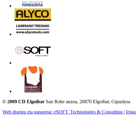
© 2009 CD Elgoibar
San Roke auzoa, 20870 Elgoibar, Gipuzkoa
Web diseinu eta garapena: eSOFT. Technologies & Consulting
|
Irisg