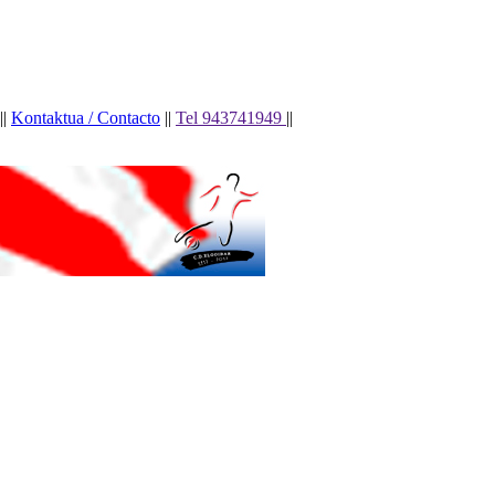
||
Kontaktua / Contacto
||
Tel 943741949
||