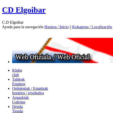
CD Elgoibar
C.D Elgoibar
Ayuda para la navegación
Hasiera / Inicio
||
Kokapena / Localización
Kluba
club
Taldeak
Equipos
Ordutegiak / Emaitzak
horarios / resultados
Argazkiak
Galerias
Denda
Tienda