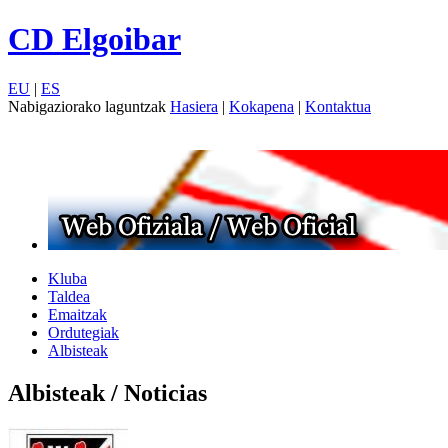
CD Elgoibar
EU
|
ES
Nabigaziorako laguntzak
Hasiera
|
Kokapena
|
Kontaktua
Kluba
Taldea
Emaitzak
Ordutegiak
Albisteak
Albisteak / Noticias