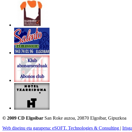
© 2009 CD Elgoibar
San Roke auzoa, 20870 Elgoibar, Gipuzkoa
Web diseinu eta garapena: eSOFT. Technologies & Consulting
|
Irisg