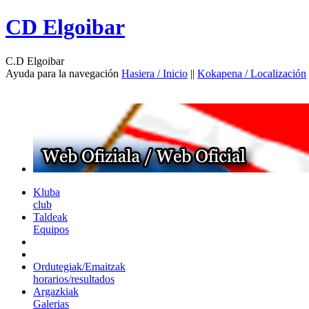
CD Elgoibar
C.D Elgoibar
Ayuda para la navegación
Hasiera / Inicio
||
Kokapena / Localización
Kluba
club
Taldeak
Equipos
Ordutegiak/Emaitzak
horarios/resultados
Argazkiak
Galerias