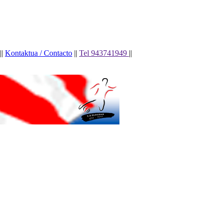
||
Kontaktua / Contacto
||
Tel 943741949
||