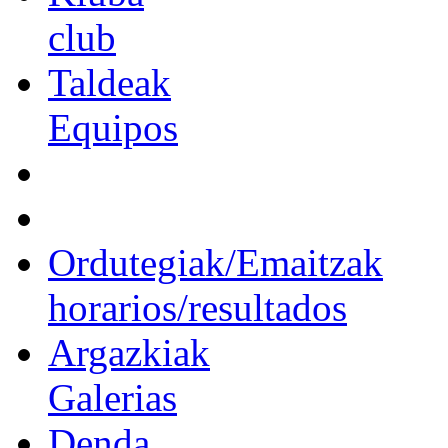
club
Taldeak
Equipos
Ordutegiak/Emaitzak
horarios/resultados
Argazkiak
Galerias
Denda