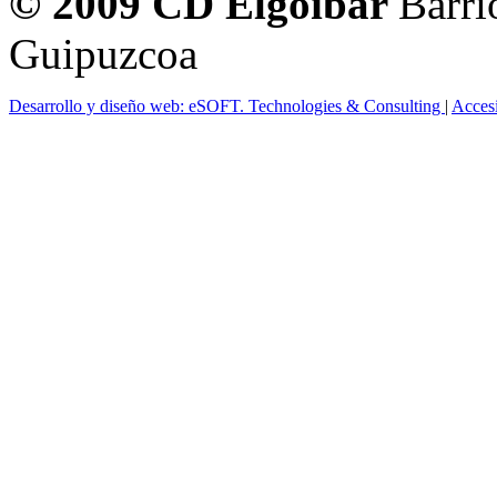
© 2009 CD Elgoibar
Barri
Guipuzcoa
Desarrollo y diseño web: eSOFT. Technologies & Consulting
|
Acces