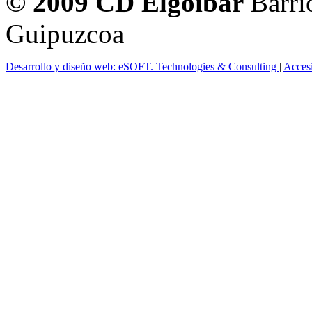
© 2009 CD Elgoibar
Barri
Guipuzcoa
Desarrollo y diseño web: eSOFT. Technologies & Consulting
|
Acces