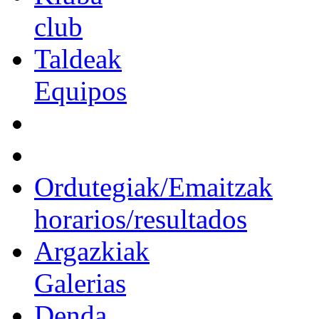
club
Taldeak
Equipos
Ordutegiak/Emaitzak
horarios/resultados
Argazkiak
Galerias
Denda