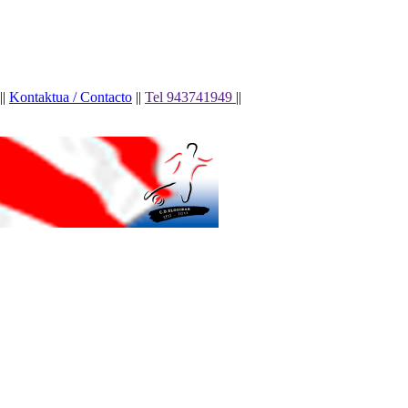
||
Kontaktua / Contacto
||
Tel 943741949
||