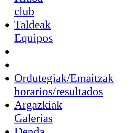
club
Taldeak
Equipos
Ordutegiak/Emaitzak
horarios/resultados
Argazkiak
Galerias
Denda