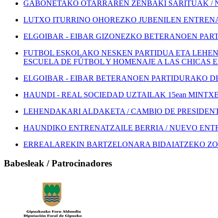
GABONETAKO OTARRAREN ZENBAKI SARITUAK / 
LUTXO ITURRINO OHOREZKO JUBENILEN ENTRENA
ELGOIBAR - EIBAR GIZONEZKO BETERANOEN PART
FUTBOL ESKOLAKO NESKEN PARTIDUA ETA LEHEN
ESCUELA DE FÚTBOL Y HOMENAJE A LAS CHICAS 
ELGOIBAR - EIBAR BETERANOEN PARTIDURAKO DEI
HAUNDI - REAL SOCIEDAD UZTAILAK 15ean MINTXETA
LEHENDAKARI ALDAKETA / CAMBIO DE PRESIDEN
HAUNDIKO ENTRENATZAILE BERRIA / NUEVO EN
ERREALAREKIN BARTZELONARA BIDAIATZEKO ZOZ
Babesleak / Patrocinadores