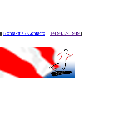
||
Kontaktua / Contacto
||
Tel 943741949
||