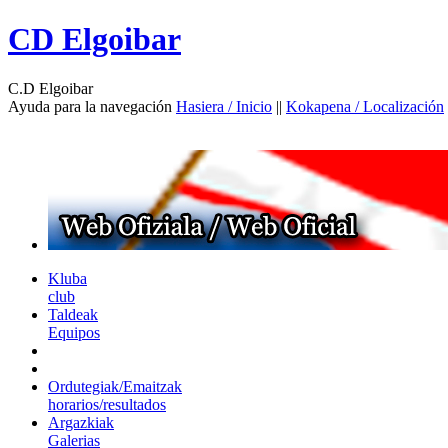
CD Elgoibar
C.D Elgoibar
Ayuda para la navegación
Hasiera / Inicio
||
Kokapena / Localización
Kluba
club
Taldeak
Equipos
Ordutegiak/Emaitzak
horarios/resultados
Argazkiak
Galerias