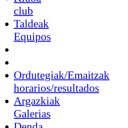
club
Taldeak
Equipos
Ordutegiak/Emaitzak
horarios/resultados
Argazkiak
Galerias
Denda