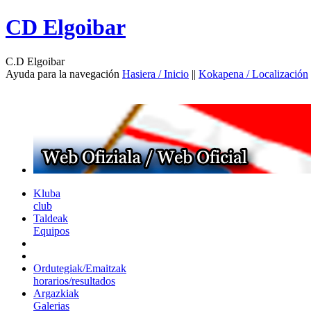
CD Elgoibar
C.D Elgoibar
Ayuda para la navegación
Hasiera / Inicio
||
Kokapena / Localización
Kluba
club
Taldeak
Equipos
Ordutegiak/Emaitzak
horarios/resultados
Argazkiak
Galerias