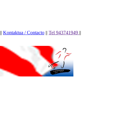
||
Kontaktua / Contacto
||
Tel 943741949
||