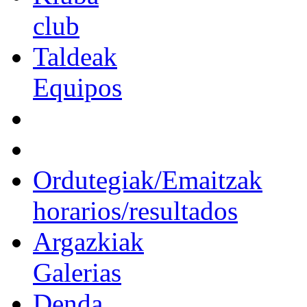
club
Taldeak
Equipos
Ordutegiak/Emaitzak
horarios/resultados
Argazkiak
Galerias
Denda