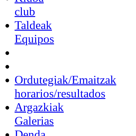
club
Taldeak
Equipos
Ordutegiak/Emaitzak
horarios/resultados
Argazkiak
Galerias
Denda