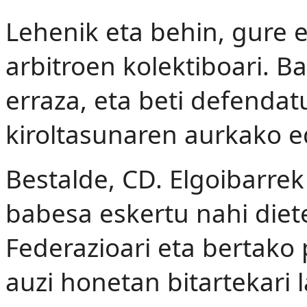
Lehenik eta behin, gure 
arbitroen kolektiboari. B
erraza, eta beti defendat
kiroltasunaren aurkako e
Bestalde, CD. Elgoibarre
babesa eskertu nahi diet
Federazioari eta bertako p
auzi honetan bitartekari 