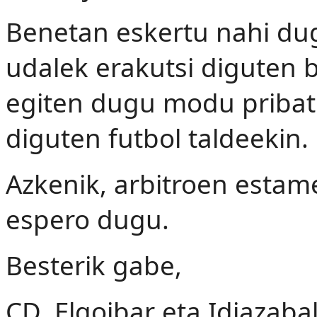
Benetan eskertu nahi dug
udalek erakutsi diguten 
egiten dugu modu pribat
diguten futbol taldeekin.
Azkenik, arbitroen esta
espero dugu.
Besterik gabe,
CD. Elgoibar eta Idiazabal