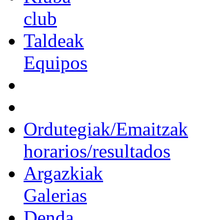
club
Taldeak
Equipos
Ordutegiak/Emaitzak
horarios/resultados
Argazkiak
Galerias
Denda