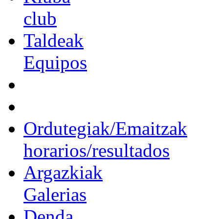
club
Taldeak
Equipos
Ordutegiak/Emaitzak
horarios/resultados
Argazkiak
Galerias
Denda