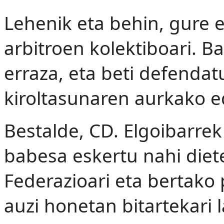
Lehenik eta behin, gure 
arbitroen kolektiboari. B
erraza, eta beti defendat
kiroltasunaren aurkako e
Bestalde, CD. Elgoibarre
babesa eskertu nahi diet
Federazioari eta bertako p
auzi honetan bitartekari 