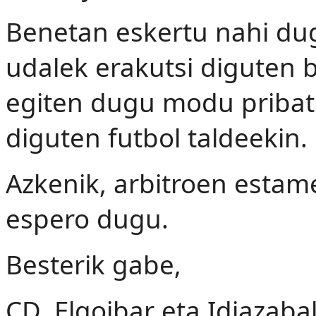
Benetan eskertu nahi dug
udalek erakutsi diguten 
egiten dugu modu pribat
diguten futbol taldeekin.
Azkenik, arbitroen esta
espero dugu.
Besterik gabe,
CD. Elgoibar eta Idiazabal