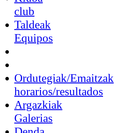
club
Taldeak
Equipos
Ordutegiak/Emaitzak
horarios/resultados
Argazkiak
Galerias
Denda