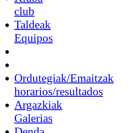
club
Taldeak
Equipos
Ordutegiak/Emaitzak
horarios/resultados
Argazkiak
Galerias
Denda