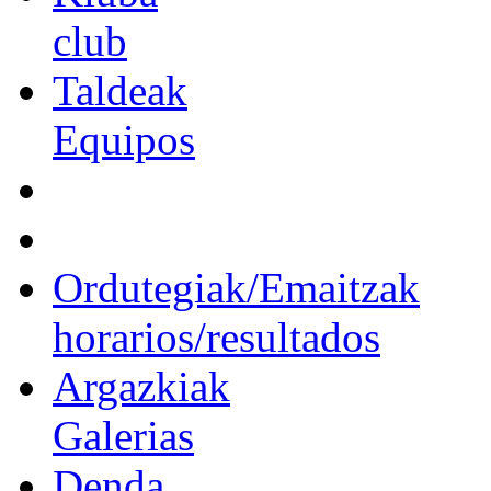
club
Taldeak
Equipos
Ordutegiak/Emaitzak
horarios/resultados
Argazkiak
Galerias
Denda