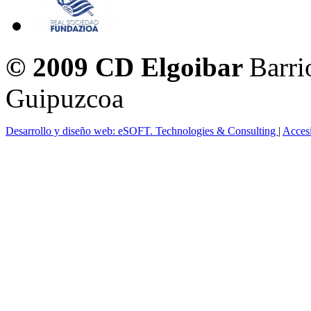
© 2009 CD Elgoibar
Barri
Guipuzcoa
Desarrollo y diseño web: eSOFT. Technologies & Consulting
|
Acces