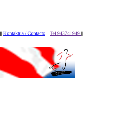
||
Kontaktua / Contacto
||
Tel 943741949
||