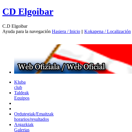
CD Elgoibar
C.D Elgoibar
Ayuda para la navegación
Hasiera / Inicio
||
Kokapena / Localización
Kluba
club
Taldeak
Equipos
Ordutegiak/Emaitzak
horarios/resultados
Argazkiak
Galerias