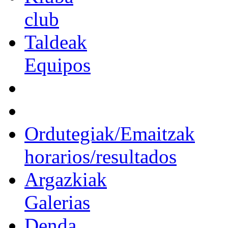
club
Taldeak
Equipos
Ordutegiak/Emaitzak
horarios/resultados
Argazkiak
Galerias
Denda