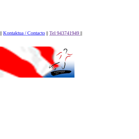
||
Kontaktua / Contacto
||
Tel 943741949
||