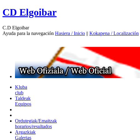
CD Elgoibar
C.D Elgoibar
Ayuda para la navegación
Hasiera / Inicio
||
Kokapena / Localización
Kluba
club
Taldeak
Equipos
Ordutegiak/Emaitzak
horarios/resultados
Argazkiak
Galerias