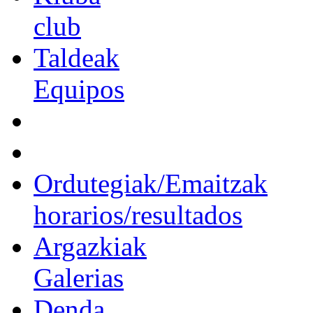
club
Taldeak
Equipos
Ordutegiak/Emaitzak
horarios/resultados
Argazkiak
Galerias
Denda