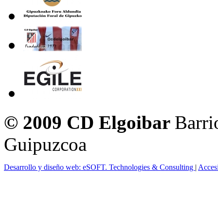
© 2009 CD Elgoibar
Barri
Guipuzcoa
Desarrollo y diseño web: eSOFT. Technologies & Consulting
|
Acces