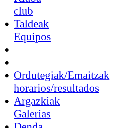
club
Taldeak
Equipos
Ordutegiak/Emaitzak
horarios/resultados
Argazkiak
Galerias
Denda