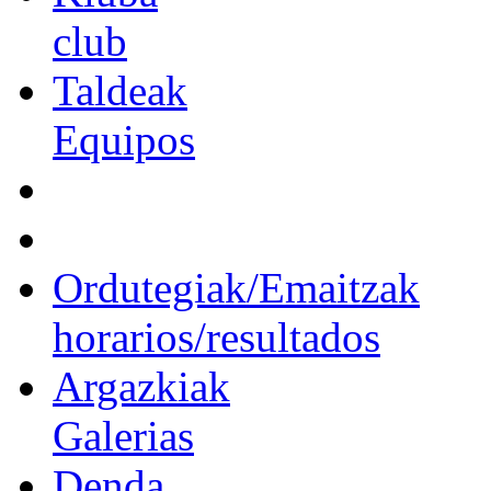
club
Taldeak
Equipos
Ordutegiak/Emaitzak
horarios/resultados
Argazkiak
Galerias
Denda