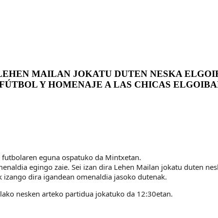
LEHEN MAILAN JOKATU DUTEN NESKA ELGOI
E FÚTBOL Y HOMENAJE A LAS CHICAS ELGOIB
 futbolaren eguna ospatuko da Mintxetan.
enaldia egingo zaie. Sei izan dira Lehen Mailan jokatu duten nesk
k izango dira igandean omenaldia jasoko dutenak.
lako nesken arteko partidua jokatuko da 12:30etan.