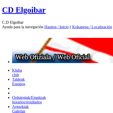
CD Elgoibar
C.D Elgoibar
Ayuda para la navegación
Hasiera / Inicio
||
Kokapena / Localización
Kluba
club
Taldeak
Equipos
Ordutegiak/Emaitzak
horarios/resultados
Argazkiak
Galerias