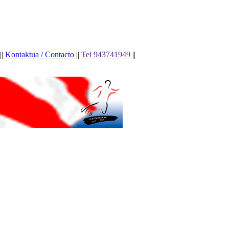
||
Kontaktua / Contacto
||
Tel 943741949
||