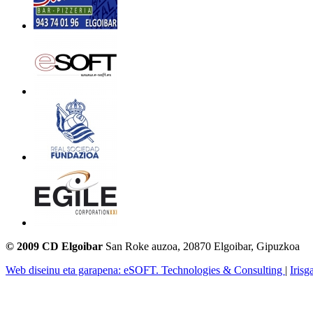
© 2009 CD Elgoibar
San Roke auzoa, 20870 Elgoibar, Gipuzkoa
Web diseinu eta garapena: eSOFT. Technologies & Consulting
|
Irisg