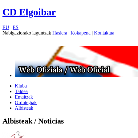
CD Elgoibar
EU
|
ES
Nabigaziorako laguntzak
Hasiera
|
Kokapena
|
Kontaktua
Kluba
Taldea
Emaitzak
Ordutegiak
Albisteak
Albisteak / Noticias