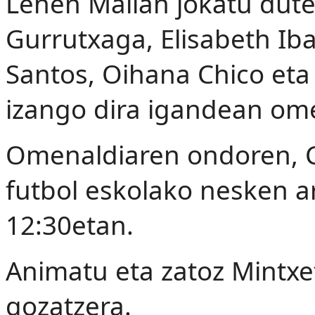
Lehen Mailan jokatu duten
Gurrutxaga, Elisabeth Ib
Santos, Oihana Chico et
izango dira igandean om
Omenaldiaren ondoren, C
futbol eskolako nesken a
12:30etan.
Animatu eta zatoz Mintxe
gozatzera.