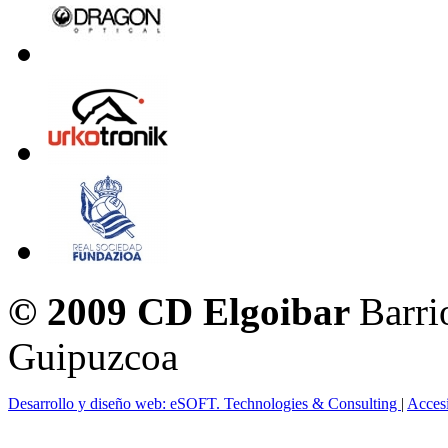
© 2009 CD Elgoibar
Barri
Guipuzcoa
Desarrollo y diseño web: eSOFT. Technologies & Consulting
|
Acces