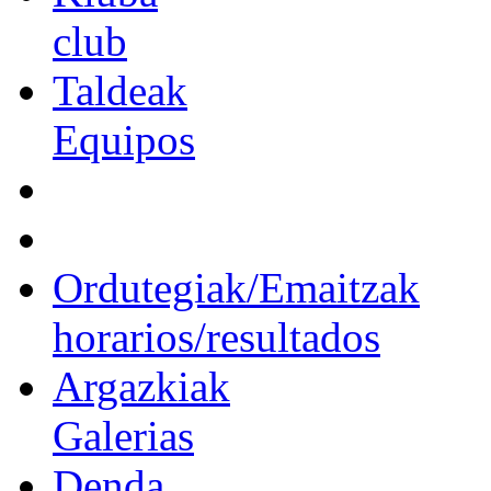
club
Taldeak
Equipos
Ordutegiak/Emaitzak
horarios/resultados
Argazkiak
Galerias
Denda