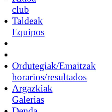
club
Taldeak
Equipos
Ordutegiak/Emaitzak
horarios/resultados
Argazkiak
Galerias
Denda