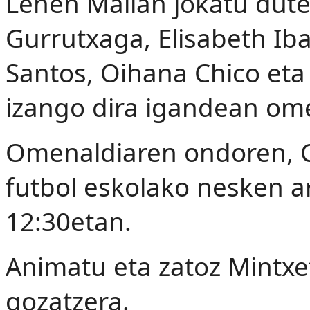
Lehen Mailan jokatu duten
Gurrutxaga, Elisabeth Ib
Santos, Oihana Chico et
izango dira igandean om
Omenaldiaren ondoren, C
futbol eskolako nesken a
12:30etan.
Animatu eta zatoz Mintxe
gozatzera.