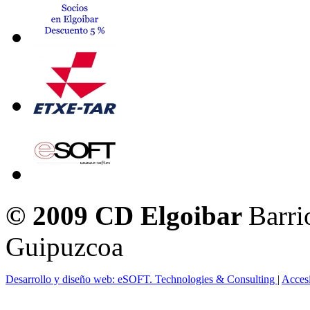
© 2009 CD Elgoibar
Barri
Guipuzcoa
Desarrollo y diseño web: eSOFT. Technologies & Consulting
|
Acces