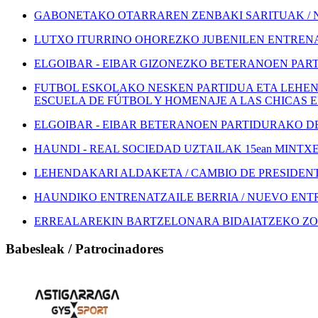
GABONETAKO OTARRAREN ZENBAKI SARITUAK / 
LUTXO ITURRINO OHOREZKO JUBENILEN ENTRENA
ELGOIBAR - EIBAR GIZONEZKO BETERANOEN PART
FUTBOL ESKOLAKO NESKEN PARTIDUA ETA LEHEN
ESCUELA DE FÚTBOL Y HOMENAJE A LAS CHICAS 
ELGOIBAR - EIBAR BETERANOEN PARTIDURAKO DEI
HAUNDI - REAL SOCIEDAD UZTAILAK 15ean MINTXETA
LEHENDAKARI ALDAKETA / CAMBIO DE PRESIDEN
HAUNDIKO ENTRENATZAILE BERRIA / NUEVO EN
ERREALAREKIN BARTZELONARA BIDAIATZEKO ZOZ
Babesleak / Patrocinadores