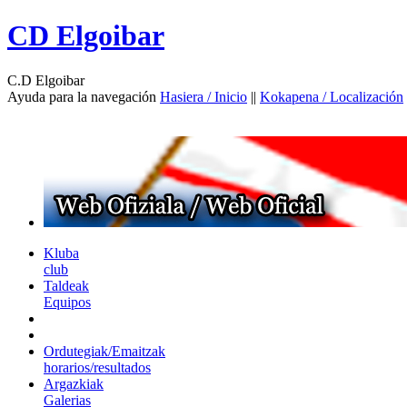
CD Elgoibar
C.D Elgoibar
Ayuda para la navegación
Hasiera / Inicio
||
Kokapena / Localización
Kluba
club
Taldeak
Equipos
Ordutegiak/Emaitzak
horarios/resultados
Argazkiak
Galerias