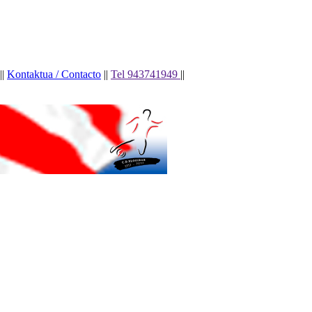
||
Kontaktua / Contacto
||
Tel 943741949
||