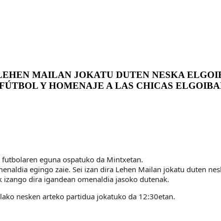
LEHEN MAILAN JOKATU DUTEN NESKA ELGOI
E FÚTBOL Y HOMENAJE A LAS CHICAS ELGOIB
 futbolaren eguna ospatuko da Mintxetan.
enaldia egingo zaie. Sei izan dira Lehen Mailan jokatu duten nesk
k izango dira igandean omenaldia jasoko dutenak.
lako nesken arteko partidua jokatuko da 12:30etan.