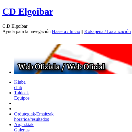
CD Elgoibar
C.D Elgoibar
Ayuda para la navegación
Hasiera / Inicio
||
Kokapena / Localización
Kluba
club
Taldeak
Equipos
Ordutegiak/Emaitzak
horarios/resultados
Argazkiak
Galerias