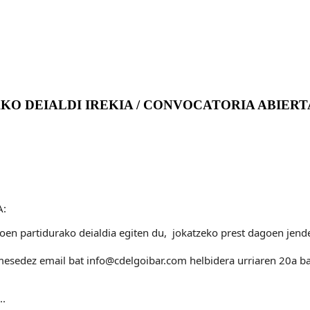
KO DEIALDI IREKIA / CONVOCATORIA ABIERT
A:
noen partidurako deialdia egiten du, jokatzeko prest dagoen jend
 mesedez email bat info@cdelgoibar.com helbidera urriaren 20a ba
..