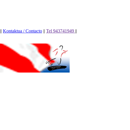
||
Kontaktua / Contacto
||
Tel 943741949
||