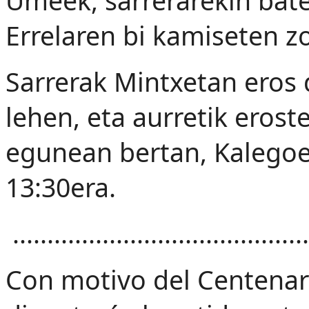
Umeek, sarrerarekin bate
Errelaren bi kamiseten z
Sarrerak Mintxetan eros 
lehen, eta aurretik eros
egunean bertan, Kalegoe
13:30era.
...........................................
Con motivo del Centenari