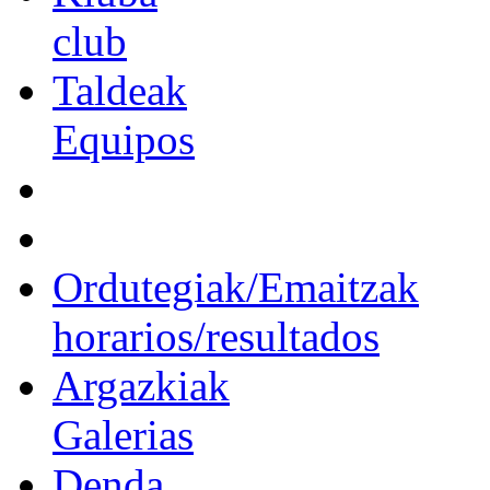
club
Taldeak
Equipos
Ordutegiak/Emaitzak
horarios/resultados
Argazkiak
Galerias
Denda