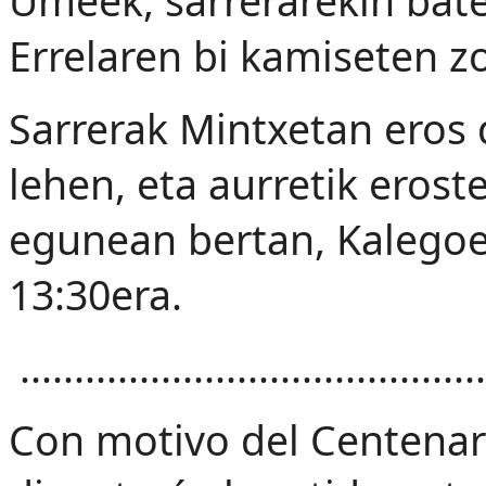
Umeek, sarrerarekin bate
Errelaren bi kamiseten z
Sarrerak Mintxetan eros 
lehen, eta aurretik eros
egunean bertan, Kalegoe
13:30era.
...........................................
Con motivo del Centenari