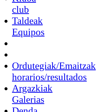
club
Taldeak
Equipos
Ordutegiak/Emaitzak
horarios/resultados
Argazkiak
Galerias
Denda