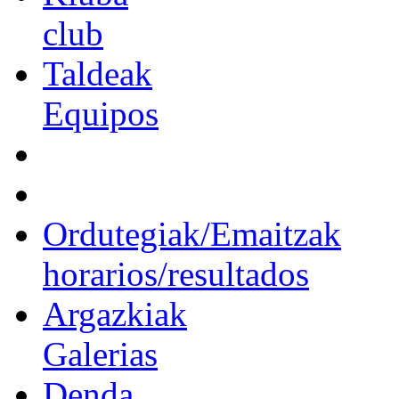
club
Taldeak
Equipos
Ordutegiak/Emaitzak
horarios/resultados
Argazkiak
Galerias
Denda