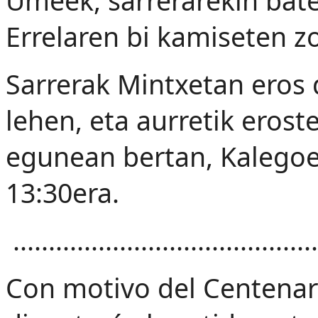
Umeek, sarrerarekin bate
Errelaren bi kamiseten z
Sarrerak Mintxetan eros 
lehen, eta aurretik eros
egunean bertan, Kalegoe
13:30era.
...........................................
Con motivo del Centenari