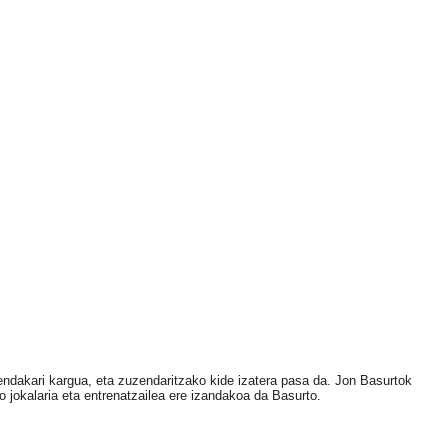
hendakari kargua, eta zuzendaritzako kide izatera pasa da. Jon Basurtok
o jokalaria eta entrenatzailea ere izandakoa da Basurto.