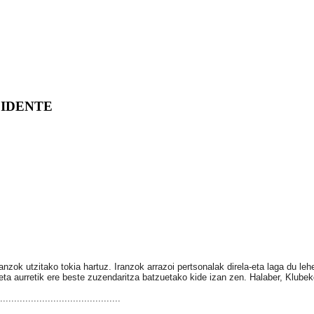
SIDENTE
nzok utzitako tokia hartuz. Iranzok arrazoi pertsonalak direla-eta laga du le
ta aurretik ere beste zuzendaritza batzuetako kide izan zen. Halaber, Klubek
...........................................