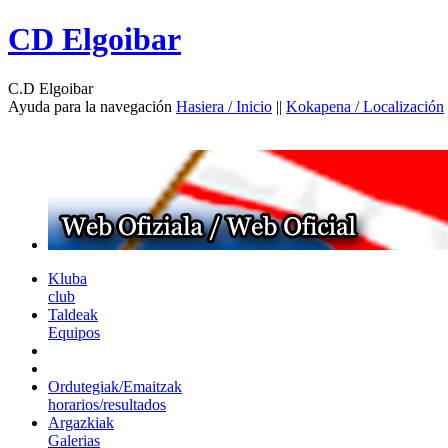
CD Elgoibar
C.D Elgoibar
Ayuda para la navegación
Hasiera / Inicio
||
Kokapena / Localización
Kluba
club
Taldeak
Equipos
Ordutegiak/Emaitzak
horarios/resultados
Argazkiak
Galerias