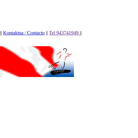
||
Kontaktua / Contacto
||
Tel 943741949
||