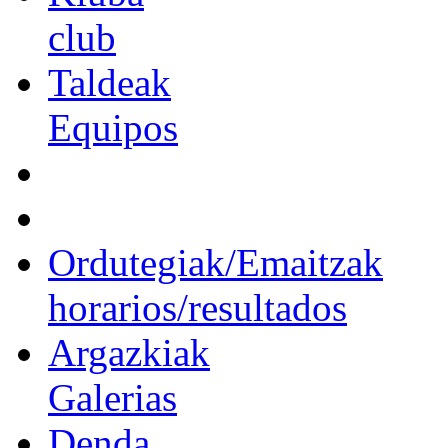
club
Taldeak
Equipos
Ordutegiak/Emaitzak
horarios/resultados
Argazkiak
Galerias
Denda