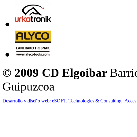
© 2009 CD Elgoibar
Barri
Guipuzcoa
Desarrollo y diseño web: eSOFT. Technologies & Consulting
|
Acces