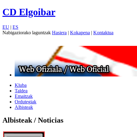
CD Elgoibar
EU
|
ES
Nabigaziorako laguntzak
Hasiera
|
Kokapena
|
Kontaktua
Kluba
Taldea
Emaitzak
Ordutegiak
Albisteak
Albisteak / Noticias