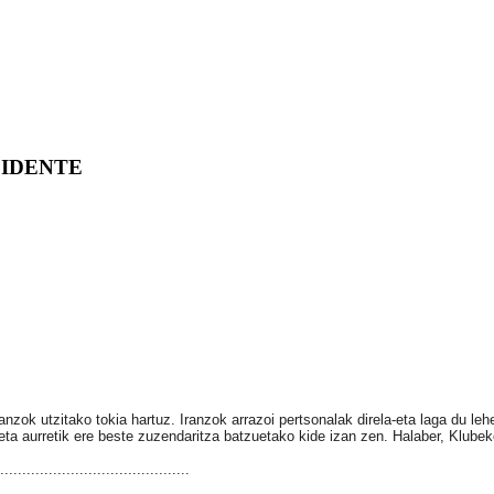
SIDENTE
nzok utzitako tokia hartuz. Iranzok arrazoi pertsonalak direla-eta laga du le
ta aurretik ere beste zuzendaritza batzuetako kide izan zen. Halaber, Klubek
...........................................