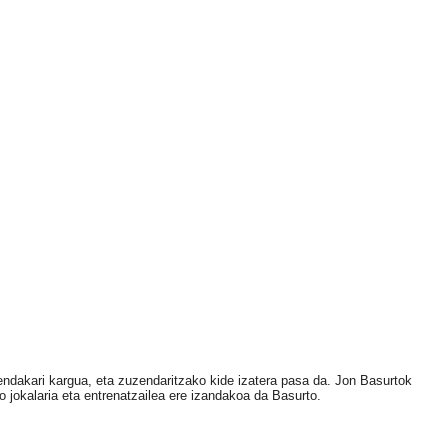
hendakari kargua, eta zuzendaritzako kide izatera pasa da. Jon Basurtok
o jokalaria eta entrenatzailea ere izandakoa da Basurto.