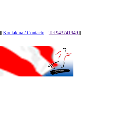
||
Kontaktua / Contacto
||
Tel 943741949
||