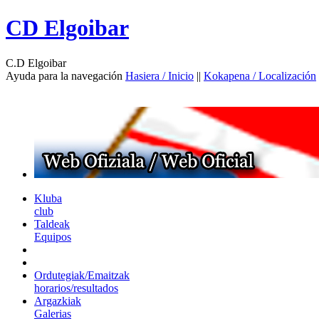
CD Elgoibar
C.D Elgoibar
Ayuda para la navegación
Hasiera / Inicio
||
Kokapena / Localización
Kluba
club
Taldeak
Equipos
Ordutegiak/Emaitzak
horarios/resultados
Argazkiak
Galerias