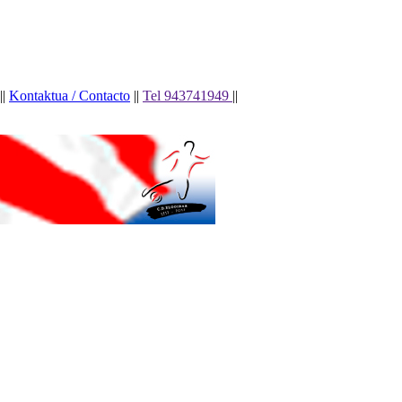
||
Kontaktua / Contacto
||
Tel 943741949
||