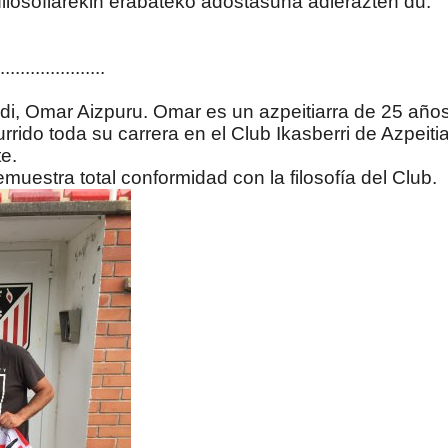
filosofiarekin erabateko adostasuna adierazten du.
.....................
i, Omar Aizpuru. Omar es un azpeitiarra de 25 años
ido toda su carrera en el Club Ikasberri de Azpeitia
e.
estra total conformidad con la filosofía del Club.