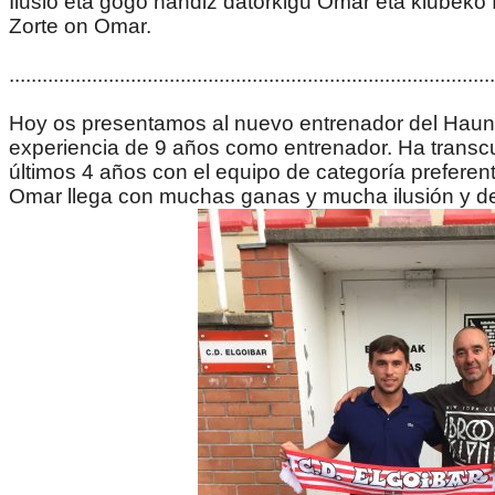
Ilusio eta gogo handiz datorkigu Omar eta klubeko 
Zorte on Omar.
........................................................................................
Hoy os presentamos al nuevo entrenador del Haund
experiencia de 9 años como entrenador. Ha transcurr
últimos 4 años con el equipo de categoría preferent
Omar llega con muchas ganas y mucha ilusión y demu