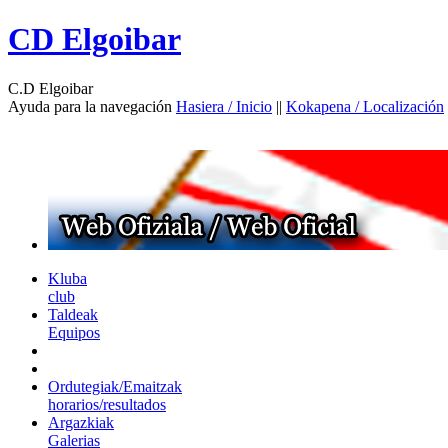
CD Elgoibar
C.D Elgoibar
Ayuda para la navegación
Hasiera / Inicio
||
Kokapena / Localización
Kluba
club
Taldeak
Equipos
Ordutegiak/Emaitzak
horarios/resultados
Argazkiak
Galerias